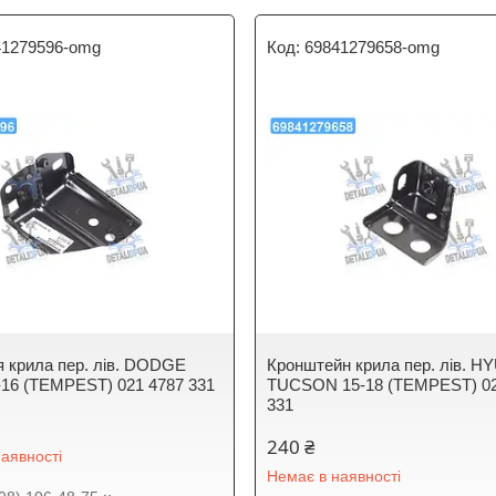
41279596-omg
69841279658-omg
я крила пер. лiв. DODGE
Кронштейн крила пер. лiв. H
16 (TEMPEST) 021 4787 331
TUCSON 15-18 (TEMPEST) 02
331
240 ₴
аявності
Немає в наявності