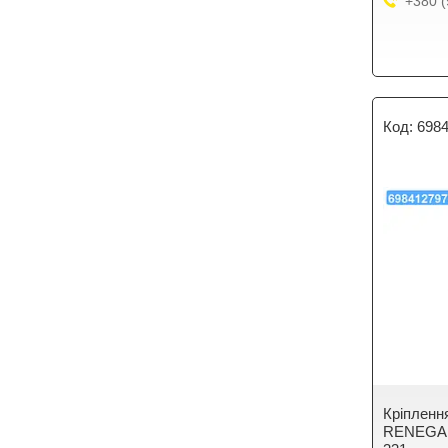
+380 (
698
Крiплення
RENEGAD