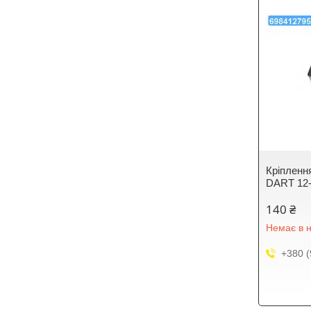
Крiпленн
DART 12-
140 ₴
Немає в н
+380 (