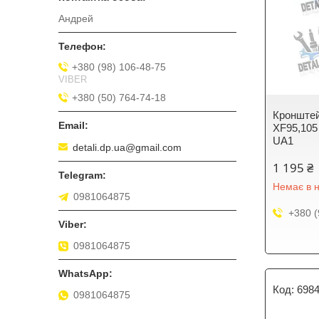
Андрей
+380 (98) 106-48-75
VIBER
+380 (50) 764-74-18
Кронштей
XF95,105
UA1
detali.dp.ua@gmail.com
1 195 ₴
Немає в н
0981064875
+380 (
0981064875
698
0981064875