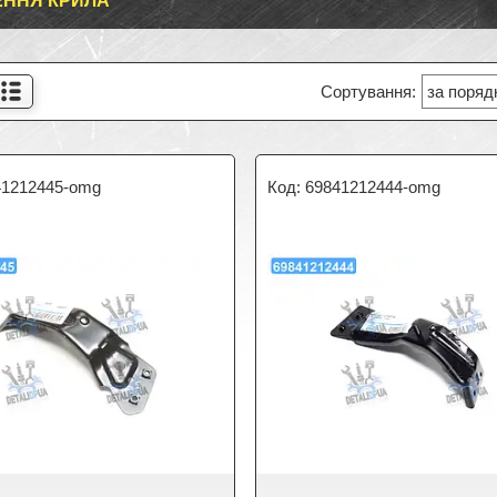
ЕННЯ КРИЛА
41212445-omg
69841212444-omg