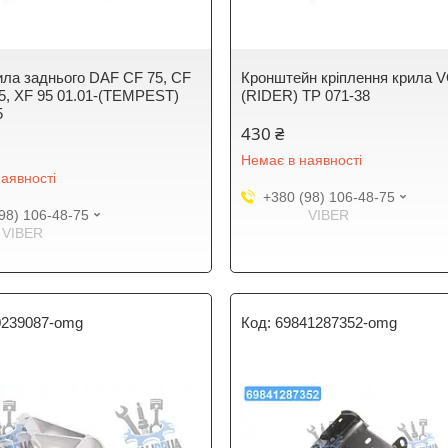
ила заднього DAF CF 75, CF
Кронштейн кріплення крила 
05, XF 95 01.01-(TEMPEST)
(RIDER) TP 071-38
5
430 ₴
Немає в наявності
аявності
+380 (98) 106-48-75
98) 106-48-75
VIBER
VIBER
0239087-omg
69841287352-omg