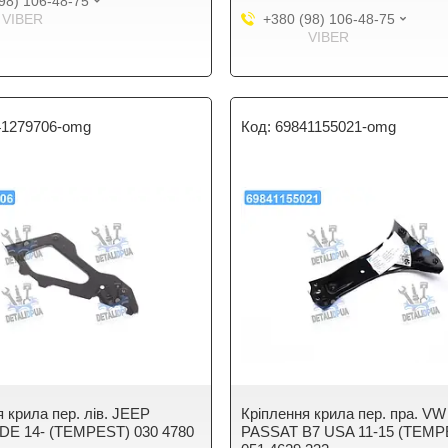
98) 106-48-75
VIBER
+380 (98) 106-48-75
VIBER
41279706-omg
69841155021-omg
 крила пер. лiв. JEEP
Кріплення крила пер. пра. VW
E 14- (TEMPEST) 030 4780
PASSAT B7 USA 11-15 (TEMP