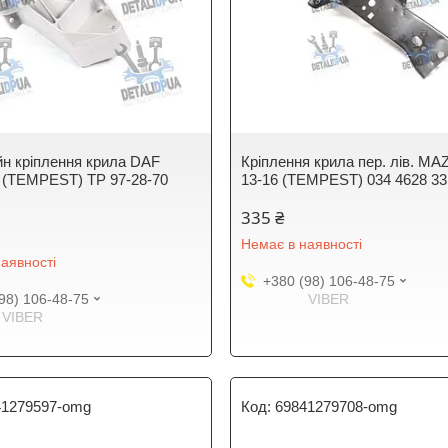
н кріплення крила DAF
Кріплення крила пер. лів. MA
 (TEMPEST) TP 97-28-70
13-16 (TEMPEST) 034 4628 33
335 ₴
Немає в наявності
аявності
+380 (98) 106-48-75
98) 106-48-75
VIBER
VIBER
41279597-omg
69841279708-omg