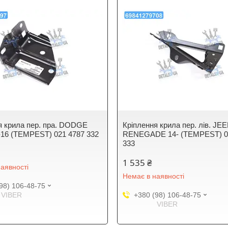
я крила пер. пра. DODGE
Крiплення крила пер. лiв. JE
16 (TEMPEST) 021 4787 332
RENEGADE 14- (TEMPEST) 0
333
1 535 ₴
аявності
Немає в наявності
98) 106-48-75
VIBER
+380 (98) 106-48-75
VIBER