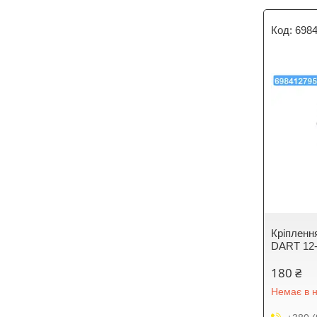
698
Крiпленн
DART 12-
180 ₴
Немає в н