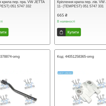
я крила пер. пра. VW JETTA
Кріплення крила пер. лів. VW
PEST) 051 5747 332
11- (TEMPEST) 051 5747 331
665 ₴
ті
В наявності
пити
Купити
0378874-omg
44051258365-omg