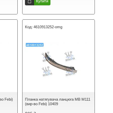
Купити
4610913252-omg
во Febi)
Планка натягувача ланцюга MB M111
(вир-во Febi) 10409