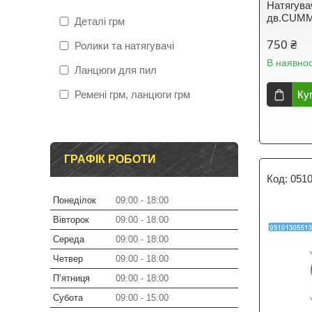
Натягув
дв.CUMMI
Деталі грм
750 ₴
Ролики та натягувачі
В наявнос
Ланцюги для пил
Ремені грм, ланцюги грм
Ку
ГРАФІК РОБОТИ
051
Понеділок
09:00
18:00
Вівторок
09:00
18:00
Середа
09:00
18:00
Четвер
09:00
18:00
Пʼятниця
09:00
18:00
Субота
09:00
15:00