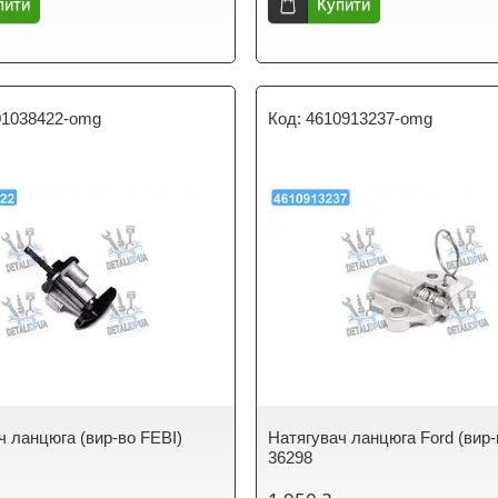
пити
Купити
01038422-omg
4610913237-omg
ч ланцюга (вир-во FEBI)
Натягувач ланцюга Ford (вир-
36298