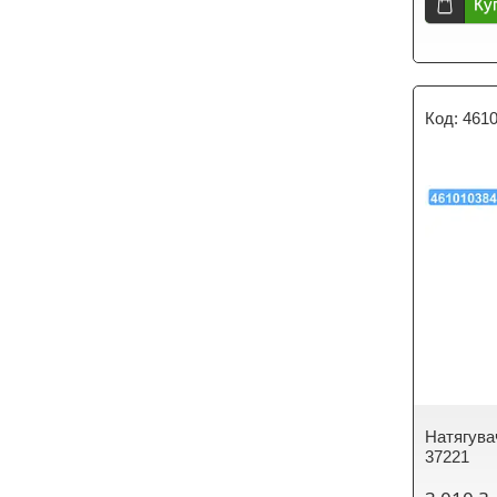
Ку
461
Натягува
37221