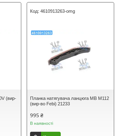
4610913263-omg
0V (вир-
Планка натягувача ланцюга MB M112
(вир-во Febi) 21233
995 ₴
В наявності