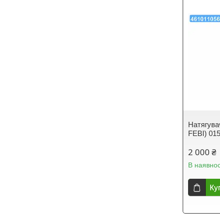
Натягува
FEBI) 01
2 000 ₴
В наявнос
Ку