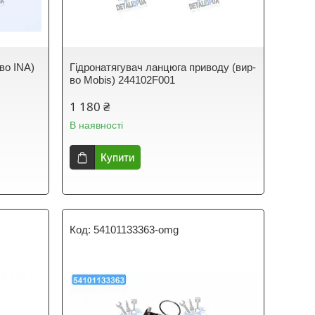
во INA)
Гідронатягувач ланцюга приводу (вир-
во Mobis) 244102F001
1 180 ₴
В наявності
Купити
54101133363-omg