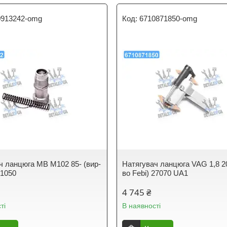
0913242-omg
6710871850-omg
ч ланцюга MB M102 85- (вир-
Натягувач ланцюга VAG 1,8 2
01050
во Febi) 27070 UA1
4 745 ₴
ті
В наявності