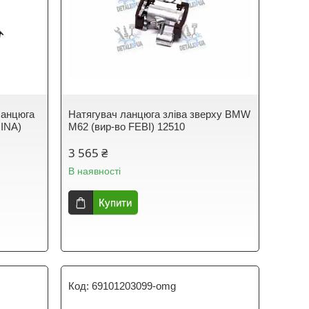
ланцюга
Натягувач ланцюга зліва зверху BMW
 INA)
M62 (вир-во FEBI) 12510
3 565 ₴
В наявності
Купити
69101203099-omg