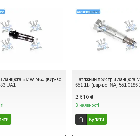
ч ланцюга BMW M60 (вир-во
Натяжний пристрій ланцюга
583 UA1
651 11- (вир-во INA) 551 0186 
2 610 ₴
ті
В наявності
пити
Купити