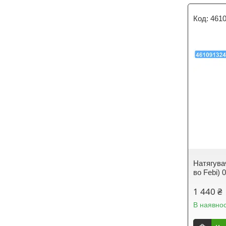
461
Натягува
во Febi) 
1 440 ₴
В наявнос