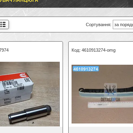
УВАЧ ЛАНЦЮГА
7974
4610913274-omg