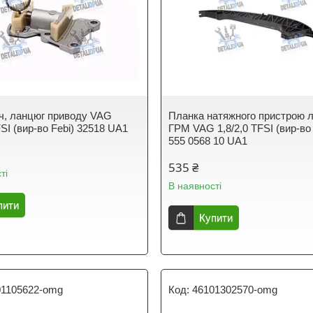
ч, ланцюг приводу VAG
Планка натяжного пристрою 
FSI (вир-во Febi) 32518 UA1
ГРМ VAG 1,8/2,0 TFSI (вир-во
555 0568 10 UA1
535 ₴
ті
В наявності
пити
Купити
01105622-omg
46101302570-omg