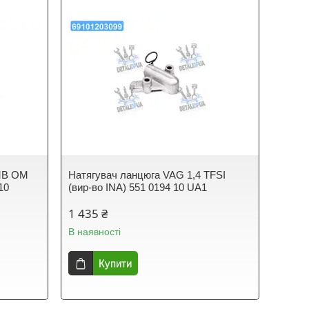
 MB OM
Натягувач ланцюга VAG 1,4 TFSI
10
(вир-во INA) 551 0194 10 UA1
1 435 ₴
В наявності
Купити