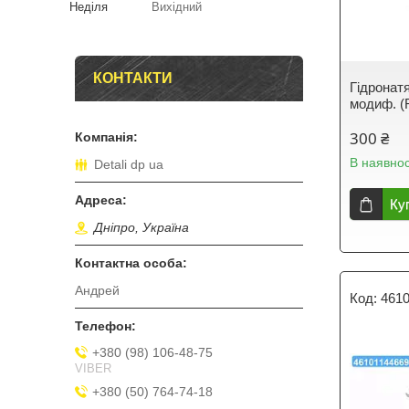
Неділя
Вихідний
КОНТАКТИ
Гідронат
модиф. (
300 ₴
В наявнос
Detali dp ua
Ку
Дніпро, Україна
Андрей
461
+380 (98) 106-48-75
VIBER
+380 (50) 764-74-18