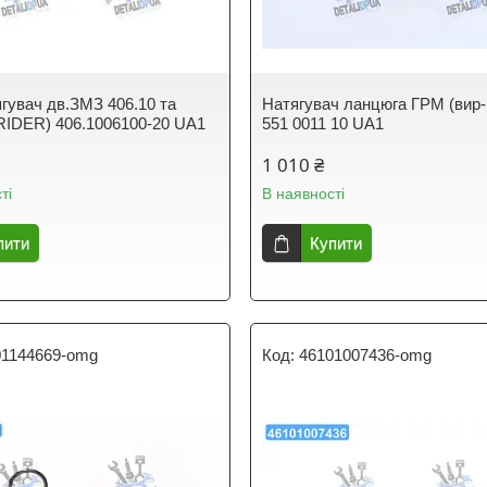
ягувач дв.ЗМЗ 406.10 та
Натягувач ланцюга ГРМ (вир-
RIDER) 406.1006100-20 UA1
551 0011 10 UA1
1 010 ₴
ті
В наявності
пити
Купити
01144669-omg
46101007436-omg