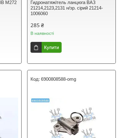
MB M272
Гидронатяжітель ланцюга ВАЗ
21214,2123,2131 н/зр. сірий 21214-
1006060
285 ₴
В наявності
Купити
6900808588-omg