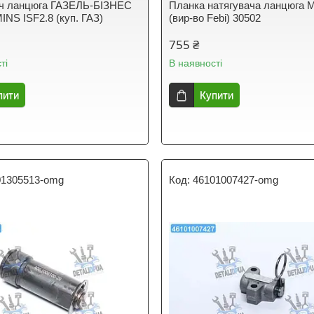
ач ланцюга ГАЗЕЛЬ-БІЗНЕС
Планка натягувача ланцюга 
NS ISF2.8 (куп. ГАЗ)
(вир-во Febi) 30502
755 ₴
ті
В наявності
пити
Купити
01305513-omg
46101007427-omg