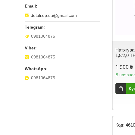
detali.dp.ua@gmail.com
0981064875
Натягува
1,8/2,0 T
0981064875
1 900 ₴
В наявнос
0981064875
Ку
461