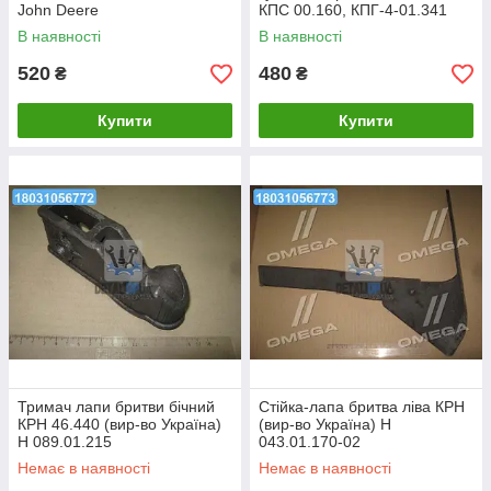
John Deere
КПС 00.160, КПГ-4-01.341
N182041/N182114/56187
(вир-во Україна) КПЦ 00.207
В наявності
В наявності
(Bellota) 15027-F10CA
520
480
₴
₴
Купити
Купити
Тримач лапи бритви бічний
Стійка-лапа бритва ліва КРН
КРН 46.440 (вир-во Україна)
(вир-во Україна) Н
Н 089.01.215
043.01.170-02
Немає в наявності
Немає в наявності