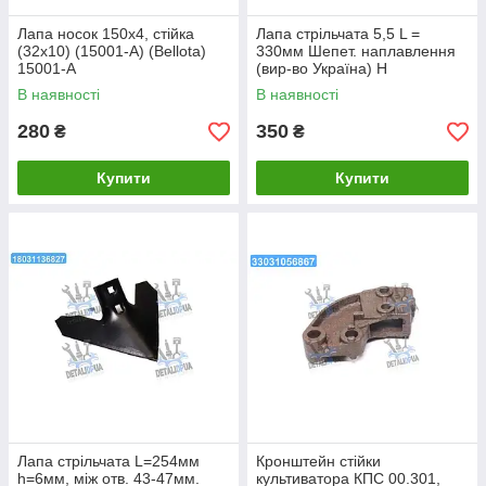
Лапа носок 150х4, стійка
Лапа стрільчата 5,5 L =
(32х10) (15001-A) (Bellota)
330мм Шепет. наплавлення
15001-A
(вир-во Україна) Н
043.052.008-НШ UA1
В наявності
В наявності
280
350
₴
₴
Купити
Купити
Лапа стрільчата L=254мм
Кронштейн стійки
h=6мм, між отв. 43-47мм.
культиватора КПС 00.301,