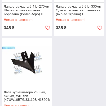
Лапа стрілчаста 5,4 L=270мм
Лапа стрілчаста 5,5 L=330мм
Шепет.геомет.наплавка
Одеса. геомет. наплавлення
Борована (Велес-Агро) Н
(вир-во Україна) Н
043.052.007-ШНБ UA1
043.052.008-НО UA1
Немає в наявності
Немає в наявності
345
335
₴
₴
Лапа культиватора 260 мм,
h=6мм, Wil Rich
(47UW10B7/N331105/N18204/
15028-F10CA/АКПК-6)
Немає в наявності