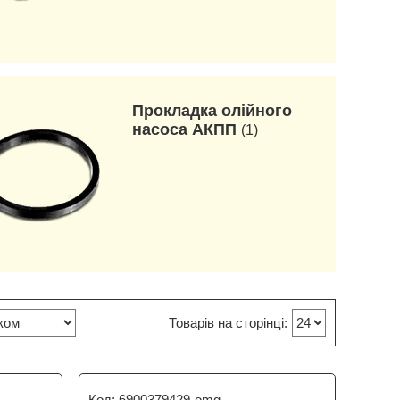
Прокладка олійного
насоса АКПП
1
6900379429-omg