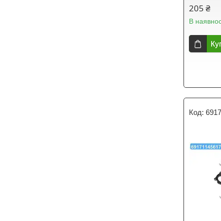
205 ₴
В наявнос
Ку
691