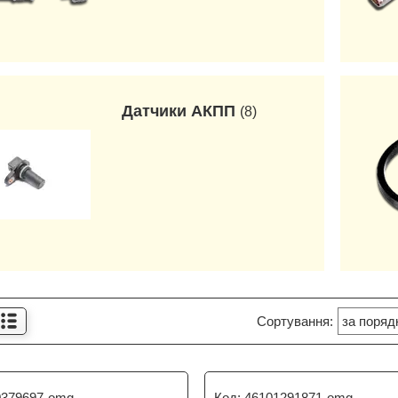
Датчики АКПП
8
0379697-omg
46101291871-omg