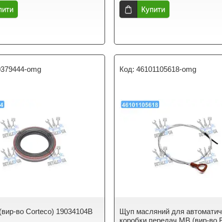
пити
Купити
0379444-omg
46101105618-omg
(вир-во Corteco) 19034104B
Щуп масляний для автоматич
коробки передач MB (вир-во 