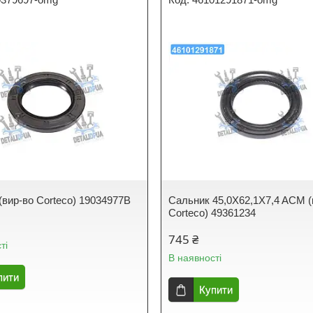
(вир-во Corteco) 19034977B
Сальник 45,0X62,1X7,4 ACM (
Corteco) 49361234
745 ₴
ті
В наявності
пити
Купити