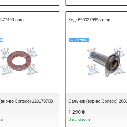
0377490-omg
6900379998-omg
(вир-во Corteco) 12017070B
Сальник (вир-во Corteco) 20
1 290 ₴
ті
В наявності