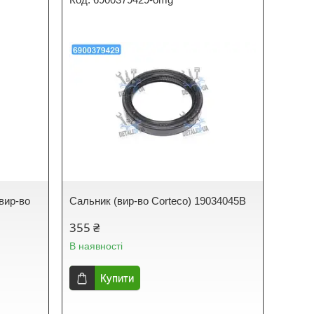
вир-во
Сальник (вир-во Corteco) 19034045B
355 ₴
В наявності
Купити