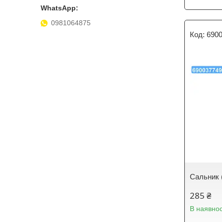
0981064875
690
Сальник 
285 ₴
В наявнос