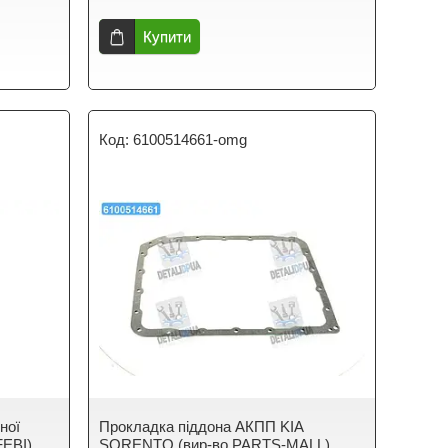
Купити
6100514661-omg
ної
Прокладка піддона АКПП KIA
FEBI)
SORENTO (вир-во PARTS-MALL)