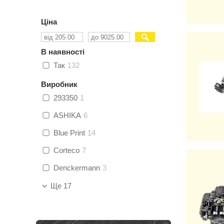
Ціна
В наявності
Так
132
Виробник
293350
1
ASHIKA
6
Blue Print
14
Corteco
7
Denckermann
3
Ще 17