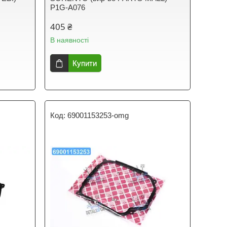
P1G-A076
405 ₴
В наявності
Купити
69001153253-omg