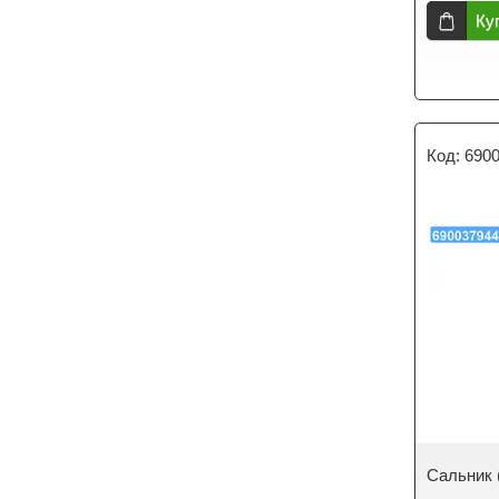
Ку
690
Сальник 