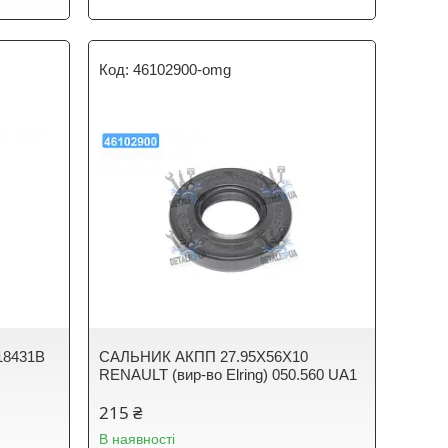
46102900-omg
018431B
САЛЬНИК АКПП 27.95X56X10
RENAULT (вир-во Elring) 050.560 UA1
215 ₴
В наявності