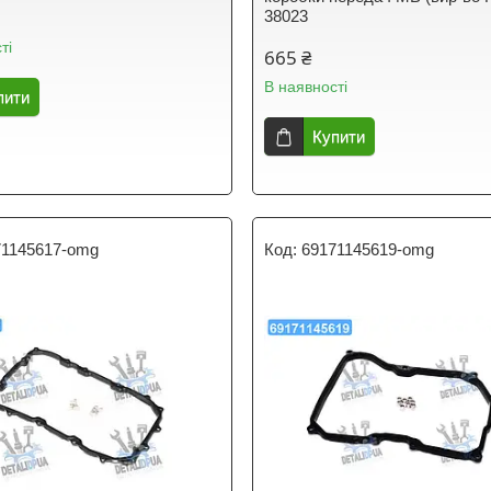
38023
ті
665 ₴
В наявності
пити
Купити
71145617-omg
69171145619-omg