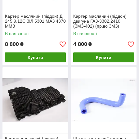
Картер масляний (піддон) Д
Картер масляний (піддон)
245.9,12С ЗІЛ 5301,МАЗ 4370
двигуна ГАЗ-3302,2410
ММЗ
(ЗМЗ-402) (пр.во ЗМЗ)
В наявності
В наявності
8 800
4 800
₴
₴
Купити
Купити
Картер масляний (піддон)
Шланг вентиляції картера