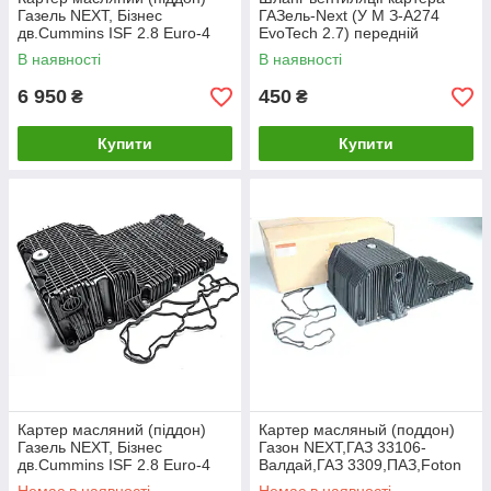
Газель NEXT, Бізнес
ГАЗель-Next (У М З-A274
дв.Cummins ISF 2.8 Euro-4
EvoTech 2.7) передній
(без отвору) (з прокладкою)
(покупн. ГАЗ)
В наявності
В наявності
(пр.о Cummins Investmen)
6 950
450
₴
₴
Купити
Купити
Картер масляний (піддон)
Картер масляный (поддон)
Газель NEXT, Бізнес
Газон NEXT,ГАЗ 33106-
дв.Cummins ISF 2.8 Euro-4
Валдай,ГАЗ 3309,ПАЗ,Foton
(без отвору) (з прокладкою)
дв.Cummins ISF 3.8 (с