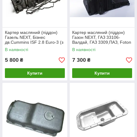
Картер масляний (піддон)
Картер масляний (піддон)
Газель NEXT, Бізнес
Газон NEXT, ГАЗ 33106-
дв.Cummins ISF 2.8 Euro-3 (з
Валдай, ГАЗ 3309,ПАЗ, Foton
прокладкою) (пр.о Cummins
дв. Cummins ISF 3.8 (пр.о
В наявності
В наявності
Investmen)
Cummins)
5 800
7 300
₴
₴
Купити
Купити