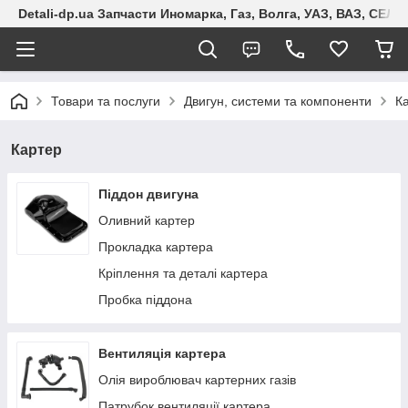
Detali-dp.ua Запчасти Иномарка, Газ, Волга, УАЗ, ВАЗ, СЕ
Товари та послуги
Двигун, системи та компоненти
К
Картер
Піддон двигуна
Оливний картер
Прокладка картера
Кріплення та деталі картера
Пробка піддона
Вентиляція картера
Олія вироблювач картерних газів
Патрубок вентиляції картера