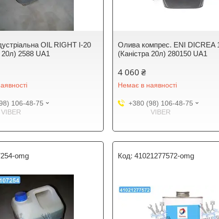
дустріальна OIL RIGHT І-20
Олива компрес. ENI DICREA 
а 20л) 2588 UA1
(Каністра 20л) 280150 UA1
4 060 ₴
аявності
Немає в наявності
98) 106-48-75
+380 (98) 106-48-75
VIBER
VIBER
7254-omg
41021277572-omg