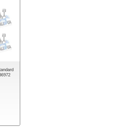
tandard
136972