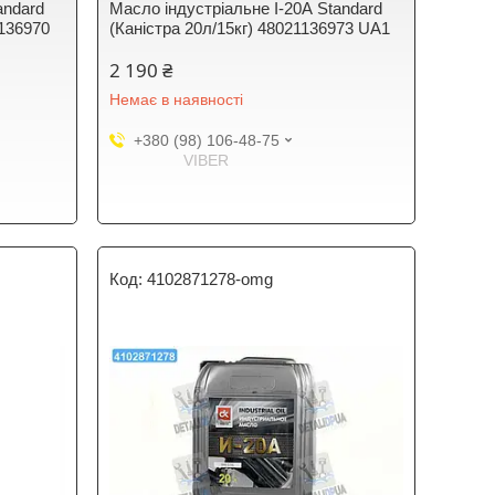
andard
Масло індустріальне І-20А Standard
1136970
(Каністра 20л/15кг) 48021136973 UA1
2 190 ₴
Немає в наявності
+380 (98) 106-48-75
VIBER
4102871278-omg