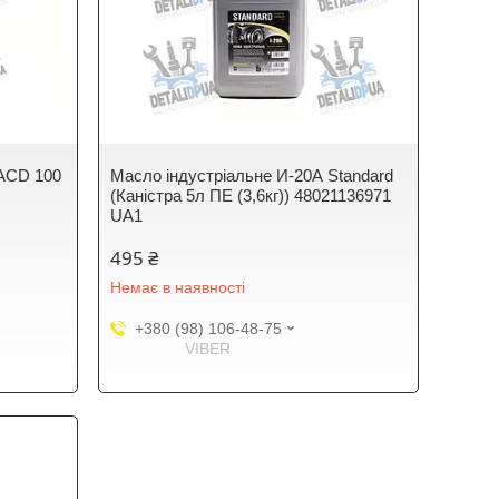
ACD 100
Масло індустріальне И-20А Standard
(Канiстра 5л ПЕ (3,6кг)) 48021136971
UA1
495 ₴
Немає в наявності
+380 (98) 106-48-75
VIBER