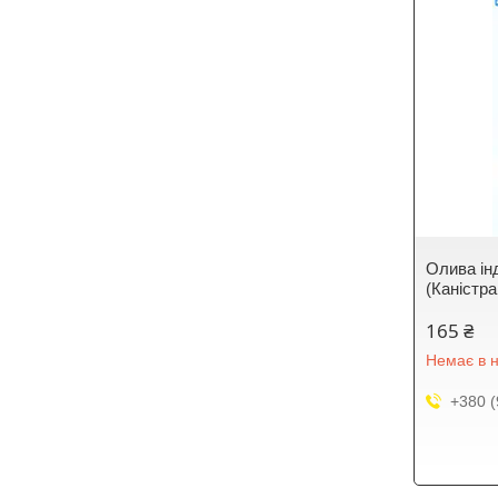
Олива ін
(Каністр
165 ₴
Немає в н
+380 (