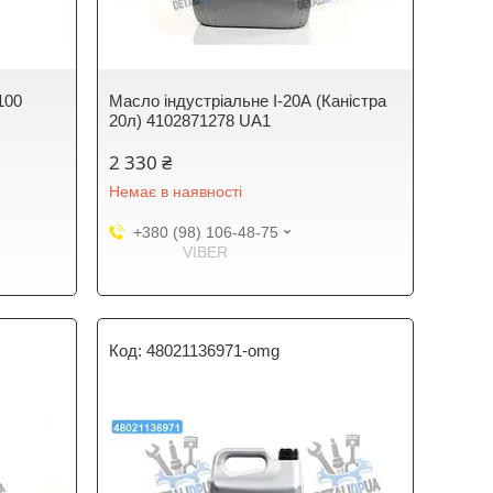
100
Масло індустріальне І-20А (Каністра
20л) 4102871278 UA1
2 330 ₴
Немає в наявності
+380 (98) 106-48-75
VIBER
48021136971-omg