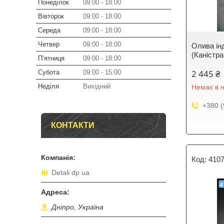
Понеділок
09:00
18:00
Вівторок
09:00
18:00
Середа
09:00
18:00
Четвер
09:00
18:00
Олива ін
(Каністр
Пʼятниця
09:00
18:00
2 445 ₴
Субота
09:00
15:00
Неділя
Вихідний
Немає в н
+380 (
КОНТАКТИ
410
Detali dp ua
Дніпро, Україна