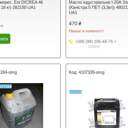
мпрес. Eni DICREA 46
Масло індустріальне І-20А St
 18 кг) 282150 UA1
(Каністра 5 ПЕТ (3,3кг)) 4802
UA1
470 ₴
ті
Немає в наявності
пити
+380 (98) 106-48-75
VIBER
7284-omg
4107335-omg