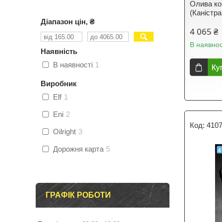
Олива ко
(Каністра
Діапазон цін, ₴
4 065 ₴
В наявнос
Наявність
В наявності
1
Ку
Виробник
Elf
1
Eni
2
410
Oilright
3
Дорожня карта
5
ГРАФІК РОБОТИ