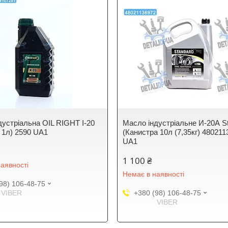
дустріальна OIL RIGHT І-20
Масло індустріальне И-20А S
а 1л) 2590 UA1
(Канистра 10л (7,35кг) 48021
UA1
1 100 ₴
аявності
Немає в наявності
98) 106-48-75
VIBER
+380 (98) 106-48-75
VIBER