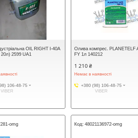
дустріальна OIL RIGHT І-40А
Олива компрес. PLANETELF 
а 20л) 2599 UA1
FY 1л 140212
1 210 ₴
аявності
Немає в наявності
98) 106-48-75
+380 (98) 106-48-75
VIBER
VIBER
7281-omg
48021136972-omg