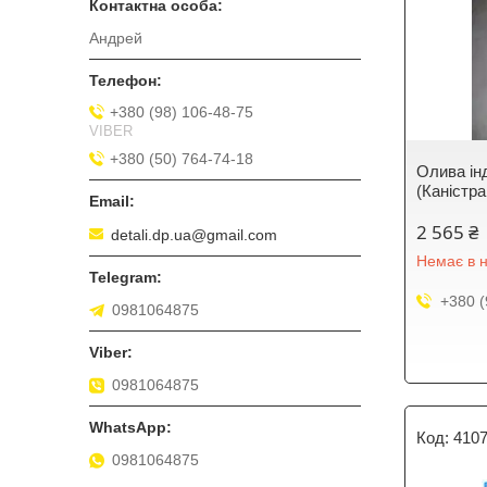
Андрей
+380 (98) 106-48-75
VIBER
+380 (50) 764-74-18
Олива ін
(Каністр
2 565 ₴
detali.dp.ua@gmail.com
Немає в н
+380 (
0981064875
0981064875
410
0981064875