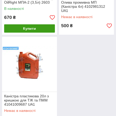
OilRight МПА-2 (3,5л) 2603
Олива промивна МП
UA1
(Канiстра 4л) 4102981312
В наявності
UA1
670
Немає в наявності
₴
500
₴
Купити
Каністра пластикова 20л з
кришкою для ТЖ та ПММ
41041009687 UA1
Немає в наявності