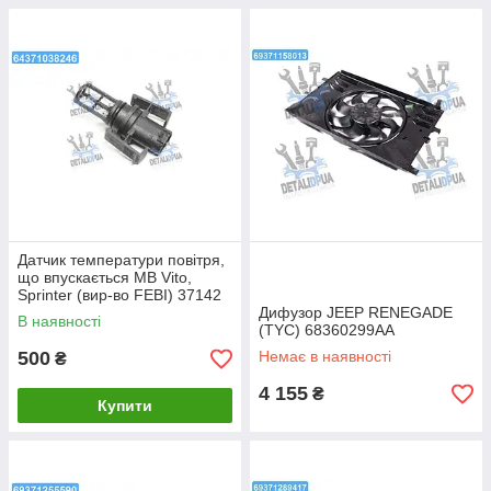
Датчик температури повітря,
що впускається MB Vito,
Sprinter (вир-во FEBI) 37142
UA1
Дифузор JEEP RENEGADE
В наявності
(TYC) 68360299AA
500
Немає в наявності
₴
4 155
₴
Купити