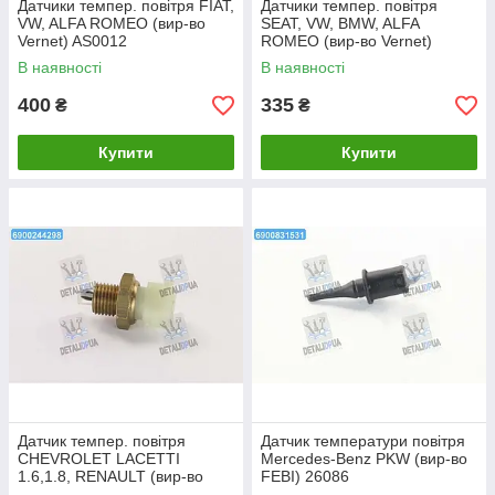
Датчики темпер. повітря FIAT,
Датчики темпер. повітря
VW, ALFA ROMEO (вир-во
SEAT, VW, BMW, ALFA
Vernet) AS0012
ROMEO (вир-во Vernet)
AS0005 UA1
В наявності
В наявності
400
335
₴
₴
Купити
Купити
Датчик темпер. повітря
Датчик температури повітря
CHEVROLET LACETTI
Mercedes-Benz PKW (вир-во
1.6,1.8, RENAULT (вир-во
FEBI) 26086
Vernet) AS0001 UA1