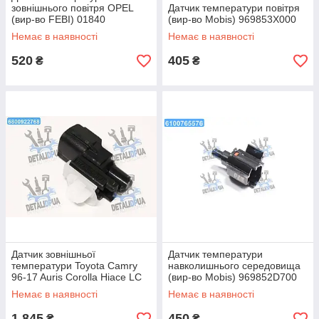
зовнішнього повітря OPEL
Датчик температури повітря
(вир-во FEBI) 01840
(вир-во Mobis) 969853X000
Немає в наявності
Немає в наявності
520
405
₴
₴
Датчик зовнішньої
Датчик температури
температури Toyota Camry
навколишнього середовища
96-17 Auris Corolla Hiace LC
(вир-во Mobis) 969852D700
Prado Lexus (вир-во Toyota)
Немає в наявності
Немає в наявності
8879022131
1 845
450
₴
₴