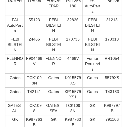
DURER
11H005
EUROR
1611256
FAI
TBK225
EPAR
180
AutoPart
s
FAI
55123
FEBI
32826
FEBI
31213
AutoPart
BILSTEI
BILSTEI
s
N
N
FEBI
24465
FEBI
173735
FEBI
173313
BILSTEI
BILSTEI
BILSTEI
N
N
N
FLENNO
F904468
FLENNO
4468V
Fomar
RR1054
R
V
R
Roulund
s
Gates
TCK109
Gates
K015579
Gates
5579XS
8N
XS
Gates
T42141
Gates
KP15579
Gates
T43133
XS1
GATES-
TCK109
GATES-
TCK109
GK
K987797
AU
8
SEA
8N
B
GK
K987763
GK
K987760
GK
791166
B
B