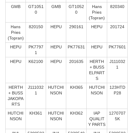
GMB
GT1051
GMB
GT1052
Hans
820340
0
0
Pries
(Topran)
Hans
820150
HEPU
290161
HEPU
201724
Pries
(Topran)
HEPU
PK7797
HEPU
PK77631
HEPU
PK77601
1
HEPU
K62100
HEPU
201635
HERTH
J111032
+ BUSS
1
ELPART
S
HERTH
J111032
HUTCHI
KH365
HUTCHI
123HTD
+ BUSS
1
NSON
NSON
P28
JAKOPA
RTS
HUTCHI
KH361
HUTCHI
KH362
IAP
1270707
NSON
NSON
QUALIT
5K
Y PARTS