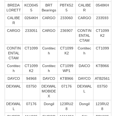
BREDA
KCD045
BRT
PBTK52
CALIBE
0548KH
LORETT
5
Bearings
5
R
CALIBE
0264KH
CARGO
233060
CARGO
233593
R
CARGO
233051
CARGO
236907
CONTIN
CT1099
ENTAL
K2
CTAM
CONTIN
CT1099
Contitec
CT1099
Contitec
CT1099
ENTAL
h
K2
h
CTAM
Contitec
CT1099
Contitec
CT1099
DAICO
KTB966
h
K2
h
WP1
DAYCO
94968
DAYCO
KTB966
DAYCO
ATB2561
DEXWAL
03750
DEXWAL
07176
DEXWAL
03750
MOBIDE
L
X
DEXWAL
07176
Dongil
123RU2
Dongil
123RU2
L
8
8