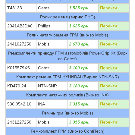
T43133
Gates
1 525 грн.
Перейти
Ролик ременя (вир-во PHG)
2041ABJDA0
Philips
1 625 грн.
Перейти
Ролик натягу ременя ГРМ (вир-во Mobis)
2441027250
Mobis
2 670 грн.
Перейти
Ремкомплекти приводу ГРМ автомобілів PowerGrip Kit (Вир-
во Gates)
K015579XS
Gates
3 100 грн.
Перейти
Комплект ременя ГРМ HYUNDAI (Вир-во NTN-SNR)
KD470.24
NTN-SNR
3 180 грн.
Перейти
Комплекти натяжних роликів (Вир-во INA)
530 0542 10
INA
3 315 грн.
Перейти
Ремінь грм (вир-во Mobis)
2431227250
Mobis
3 355 грн.
Перейти
Ремкомплект ГРМ (Вир-во ContiTech)