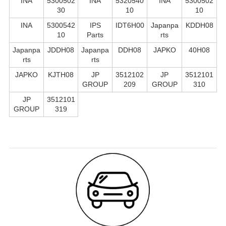
INA
5300502
INA
5320540
INA
5300502
30
10
10
INA
5300542
IPS
IDT6H00
Japanpa
KDDH08
10
Parts
rts
Japanpa
JDDH08
Japanpa
DDH08
JAPKO
40H08
rts
rts
JAPKO
KJTH08
JP
3512102
JP
3512101
GROUP
209
GROUP
310
JP
3512101
GROUP
319