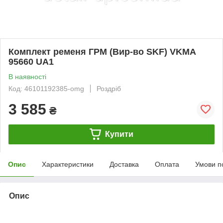
Комплект ременя ГРМ (Вир-во SKF) VKMA
95660 UA1
В наявності
Код: 46101192385-omg
Роздріб
3 585
₴
Купити
Опис
Характеристики
Доставка
Оплата
Умови п
Опис
bvd_ggl