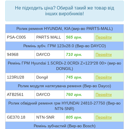
Не підходить ціна? Обирай такий же товар від
інших виробників!
Ролик ременя HYUNDAI, KIA (вир-во PARTS-MALL)
PSA-C005
PARTS MALL
565 грн.
Перейти
Ремінь зубч. ГРМ 123x28.0 (Вир-во DAYCO)
94968
DAYCO
710 грн.
Перейти
Ремінь ГРМ Hyundai 1.5CRDi-2.0CRDi Z=123*28 00> (вир-во
DONGIL)
123RU28
Dongil
745 грн.
Перейти
Ролик модуля натягувача ременя (Вир-во Dayco)
ATB2561
DAYCO
760 грн.
Перейти
Ролик обвідний ременя грм HYUNDAI 24810-27750 (Вир-во
NTN-SNR)
GE370.18
NTN-SNR
805 грн.
Перейти
Ремінь зубчастий (Вир-во Bosch)