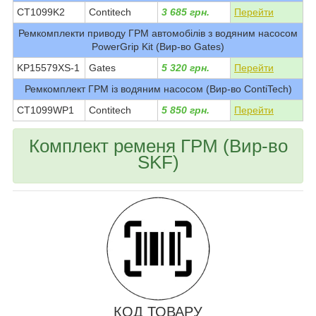
CT1099K2
Contitech
3 685 грн.
Перейти
Ремкомплекти приводу ГРМ автомобілів з водяним насосом
PowerGrip Kit (Вир-во Gates)
KP15579XS-1
Gates
5 320 грн.
Перейти
Ремкомплект ГРМ із водяним насосом (Вир-во ContiTech)
CT1099WP1
Contitech
5 850 грн.
Перейти
Комплект ременя ГРМ (Вир-во
SKF)
КОД ТОВАРУ