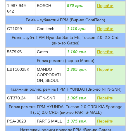
1 987 949
BOSCH
970 грн.
Перейти
642
Ремінь зубчастий ГРМ (Вир-во ContiTech)
CT1099
Contitech
1 110 грн.
Перейти
Ремінь зубч. ГРМ Hyundai Santa FE, Tucson 2.0, 2.2 Crdi
(вир-во Gates)
5579XS
Gates
1 160 грн.
Перейти
Ролик ременя (вир-во Mando)
EBT10025K
MANDO
1 305 грн.
Перейти
CORPORATI
ON, SEOUL
Натяжний ролик, ремінь ГРМ HYUNDAI (Вир-во NTN-SNR)
GT370.24
NTN-SNR
1 365 грн.
Перейти
Ролик ременя ГРМ HYUNDAI Tucson 2.0 CRDi KIA Sportage
II (JE) 2.0 CRDi (вир-во PARTS-MALL)
PSA-B023
PARTS MALL
1 375 грн.
Перейти
Натягувачі ролики приводу ГРМ (Вир-во Gates)