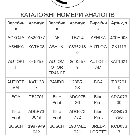
КАТАЛОЖНІ НОМЕРИ АНАЛОГІВ
Виробни
Артикул
Виробни
Артикул
Виробни
Артикул
к
к
к
ACKOJA
A520077
AE
TB714
ASHIKA
400H008
ASHIKA
KCTH08
ASHUKI
0336213
AUTLOG
ZK1113
0
AUTOKI
045259
AUTOM
GTK557
AUTOTE
KAT1621
T
OTOR
9
AM
FRANCE
AUTOTE
KAT133
BANDO
123BRU
BGA
TB2701
AM
7
28
K
BGA
TB2701
Blue
ADG075
Blue
ADG073
Print
26
Print
30
Blue
ADBP73
Blue
ADG073
Blue
ADG073
Print
0049
Print
752
Print
750
BOSCH
1987949
BOSCH
1987AE1
BREDA
KCD033
642
021
LORETT
3