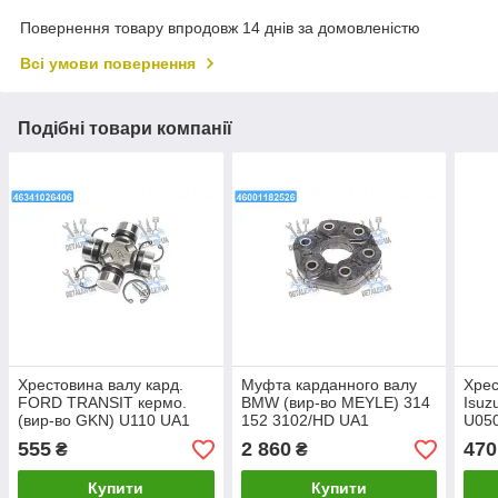
Повернення товару впродовж 14 днів за домовленістю
Всі умови повернення
Подібні товари компанії
Хрестовина валу кард.
Муфта карданного валу
Хрес
FORD TRANSIT кермо.
BMW (вир-во MEYLE) 314
Isuz
(вир-во GKN) U110 UA1
152 3102/HD UA1
U05
555
2 860
470
₴
₴
Купити
Купити