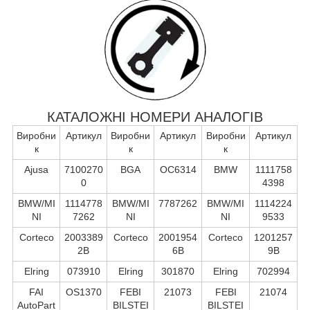
КАТАЛОЖНІ НОМЕРИ АНАЛОГІВ
Виробни
Артикул
Виробни
Артикул
Виробни
Артикул
к
к
к
Ajusa
7100270
BGA
OC6314
BMW
1111758
0
4398
BMW/MI
1114778
BMW/MI
7787262
BMW/MI
1114224
NI
7262
NI
NI
9533
Corteco
2003389
Corteco
2001954
Corteco
1201257
2B
6B
9B
Elring
073910
Elring
301870
Elring
702994
FAI
OS1370
FEBI
21073
FEBI
21074
AutoPart
BILSTEI
BILSTEI