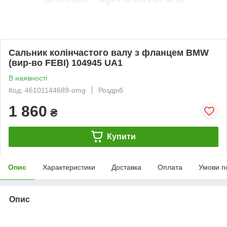
Сальник колінчастого валу з фланцем BMW
(вир-во FEBI) 104945 UA1
В наявності
Код: 46101144689-omg
Роздріб
1 860
₴
Купити
Опис
Характеристики
Доставка
Оплата
Умови п
Опис
bvd_ggl