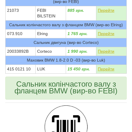
(вир-во FEBI)
21073
FEBI
885 грн.
Перейти
BILSTEIN
Сальник колінчастого валу з фланцем BMW (вир-во Elring)
073.910
Elring
1 765 грн.
Перейти
Сальник двигуна (вир-во Corteco)
20033892B
Corteco
1 990 грн.
Перейти
Маховик BMW 1.8-2.0 D -03 (вир-во Luk)
415 0121 10
LUK
15 450 грн.
Перейти
Сальник колінчастого валу з
фланцем BMW (вир-во FEBI)