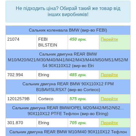
Не підходить ціна? Обирай такий же товар від
інших виробників!
Сальник коленвала BMW (вир-во FEBI)
21074
FEBI
450 грн.
Перейти
BILSTEIN
Сальник двигуна REAR BMW
M10/M20/M21/M30/M40/M41/M42/M43/M44/M50/M51/M52/M
54 90X110X12 (вир-во Elri
702.994
Elring
485 грн.
Перейти
Сальник двигуна REAR BMW 90X110X12 FPM
B1BAVISLRSX7 (вир-во Corteco)
12012579B
Corteco
575 грн.
Перейти
Сальник двигуна REAR BMW/OPEL M20/M42/M52/N52...
90X110X12 PTFE Тефлон (вир-во Elring)
301.870
Elring
705 грн.
Перейти
Сальник двигуна REAR BMW M10/M40 90X110X12 Тефлон