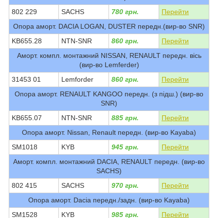
802 229
SACHS
780 грн.
Перейти
Опора аморт. DACIA LOGAN, DUSTER передн.(вир-во SNR)
KB655.28
NTN-SNR
860 грн.
Перейти
Аморт. компл. монтажний NISSAN, RENAULT передн. вісь
(вир-во Lemferder)
31453 01
Lemforder
860 грн.
Перейти
Опора аморт. RENAULT KANGOO передн. (з підш.) (вир-во
SNR)
KB655.07
NTN-SNR
885 грн.
Перейти
Опора аморт. Nissan, Renault передн. (вир-во Kayaba)
SM1018
KYB
945 грн.
Перейти
Аморт. компл. монтажний DACIA, RENAULT передн. (вир-во
SACHS)
802 415
SACHS
970 грн.
Перейти
Опора аморт. Dacia передн./задн. (вир-во Kayaba)
SM1528
KYB
985 грн.
Перейти