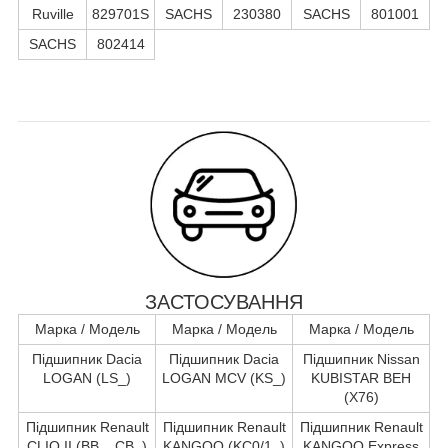
Ruville
829701S
SACHS
230380
SACHS
801001
SACHS
802414
ЗАСТОСУВАННЯ
Марка / Модель
Марка / Модель
Марка / Модель
Підшипник Dacia
Підшипник Dacia
Підшипник Nissan
LOGAN (LS_)
LOGAN MCV (KS_)
KUBISTAR ВЕН
(X76)
Підшипник Renault
Підшипник Renault
Підшипник Renault
CLIO II (BB_, CB_)
KANGOO (KC0/1_)
KANGOO Express