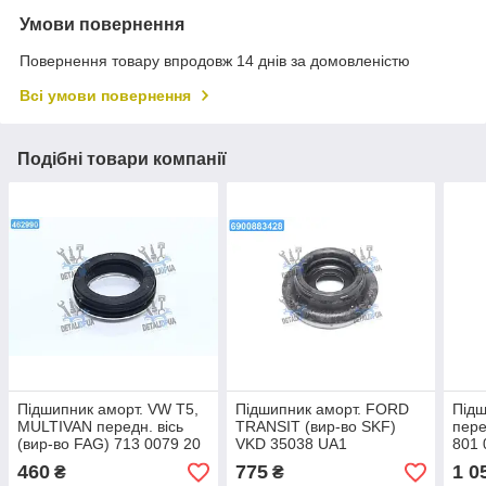
Умови повернення
Повернення товару впродовж 14 днів за домовленістю
Всі умови повернення
Подібні товари компанії
Підшипник аморт. VW T5,
Підшипник аморт. FORD
Підш
MULTIVAN передн. вісь
TRANSIT (вир-во SKF)
пере
(вир-во FAG) 713 0079 20
VKD 35038 UA1
801 
UA1
460
775
1 0
₴
₴