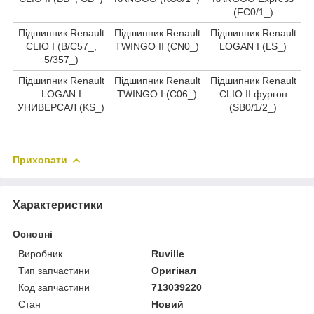
(FC0/1_)
Підшипник Renault
Підшипник Renault
Підшипник Renault
CLIO I (B/C57_,
TWINGO II (CN0_)
LOGAN I (LS_)
5/357_)
Підшипник Renault
Підшипник Renault
Підшипник Renault
LOGAN I
TWINGO I (C06_)
CLIO II фургон
УНИВЕРСАЛ (KS_)
(SB0/1/2_)
Приховати
Характеристики
Основні
Виробник
Ruville
Тип запчастини
Оригінал
Код запчастини
713039220
Стан
Новий