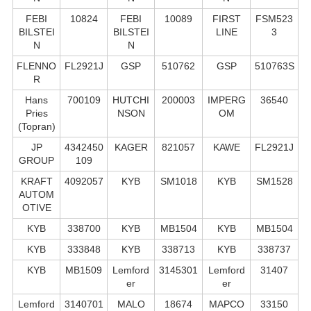
FEBI
10824
FEBI
10089
FIRST
FSM523
BILSTEI
BILSTEI
LINE
3
N
N
FLENNO
FL2921J
GSP
510762
GSP
510763S
R
Hans
700109
HUTCHI
200003
IMPERG
36540
Pries
NSON
OM
(Topran)
JP
4342450
KAGER
821057
KAWE
FL2921J
GROUP
109
KRAFT
4092057
KYB
SM1018
KYB
SM1528
AUTOM
OTIVE
KYB
338700
KYB
MB1504
KYB
MB1504
KYB
333848
KYB
338713
KYB
338737
KYB
MB1509
Lemford
3145301
Lemford
31407
er
er
Lemford
3140701
MALO
18674
MAPCO
33150