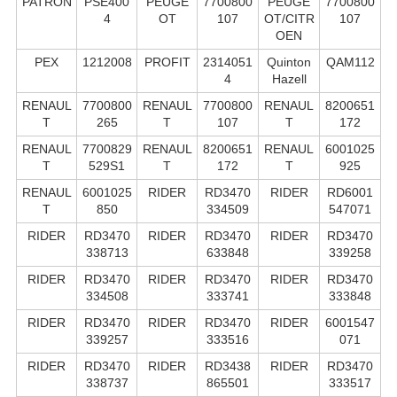
PATRON
PSE400
PEUGE
7700800
PEUGE
7700800
4
OT
107
OT/CITR
107
OEN
PEX
1212008
PROFIT
2314051
Quinton
QAM112
4
Hazell
RENAUL
7700800
RENAUL
7700800
RENAUL
8200651
T
265
T
107
T
172
RENAUL
7700829
RENAUL
8200651
RENAUL
6001025
T
529S1
T
172
T
925
RENAUL
6001025
RIDER
RD3470
RIDER
RD6001
T
850
334509
547071
RIDER
RD3470
RIDER
RD3470
RIDER
RD3470
338713
633848
339258
RIDER
RD3470
RIDER
RD3470
RIDER
RD3470
334508
333741
333848
RIDER
RD3470
RIDER
RD3470
RIDER
6001547
339257
333516
071
RIDER
RD3470
RIDER
RD3438
RIDER
RD3470
338737
865501
333517