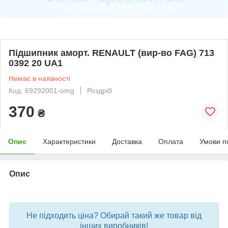
Підшипник аморт. RENAULT (вир-во FAG) 713
0392 20 UA1
Немає в наявності
Код: 69292001-omg
Роздріб
370
₴
Опис
Характеристики
Доставка
Оплата
Умови п
Опис
bvd_ggl
Не підходить ціна? Обирай такий же товар від
інших виробників!