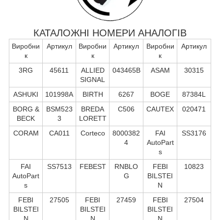
КАТАЛОЖНІ НОМЕРИ АНАЛОГІВ
Виробни
Артикул
Виробни
Артикул
Виробни
Артикул
к
к
к
3RG
45611
ALLIED
043465B
ASAM
30315
SIGNAL
ASHUKI
101998A
BIRTH
6267
BOGE
87384L
BORG &
BSM523
BREDA
C506
CAUTEX
020471
BECK
3
LORETT
CORAM
CA011
Corteco
8000382
FAI
SS3176
4
AutoPart
s
FAI
SS7513
FEBEST
RNBLO
FEBI
10823
AutoPart
G
BILSTEI
s
N
FEBI
27505
FEBI
27459
FEBI
27504
BILSTEI
BILSTEI
BILSTEI
N
N
N