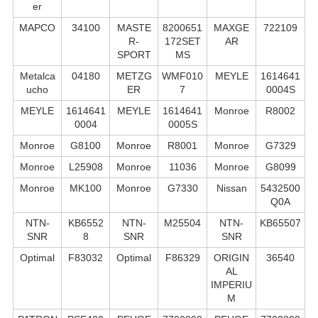
er
MAPCO
34100
MASTE
8200651
MAXGE
722109
R-
172SET
AR
SPORT
MS
Metalca
04180
METZG
WMF010
MEYLE
1614641
ucho
ER
7
0004S
MEYLE
1614641
MEYLE
1614641
Monroe
R8002
0004
0005S
Monroe
G8100
Monroe
R8001
Monroe
G7329
Monroe
L25908
Monroe
11036
Monroe
G8099
Monroe
MK100
Monroe
G7330
Nissan
5432500
Q0A
NTN-
KB6552
NTN-
M25504
NTN-
KB65507
SNR
8
SNR
SNR
Optimal
F83032
Optimal
F86329
ORIGIN
36540
AL
IMPERIU
M