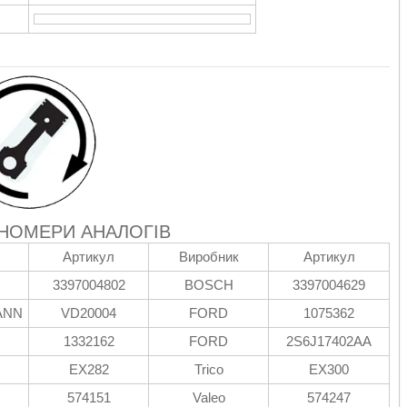
 НОМЕРИ АНАЛОГІВ
Артикул
Виробник
Артикул
3397004802
BOSCH
3397004629
ANN
VD20004
FORD
1075362
1332162
FORD
2S6J17402AA
EX282
Trico
EX300
574151
Valeo
574247