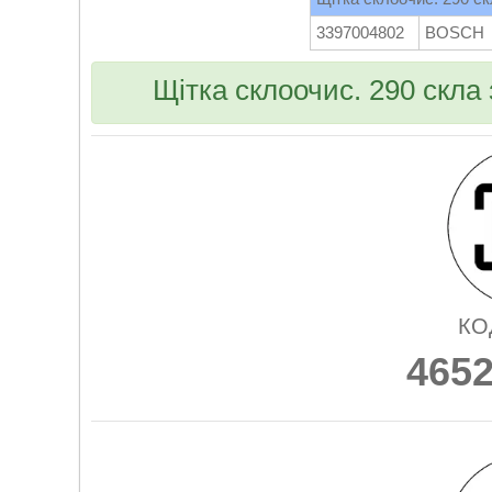
3397004802
BOSCH
Щітка склоочис. 290 скла
КО
465