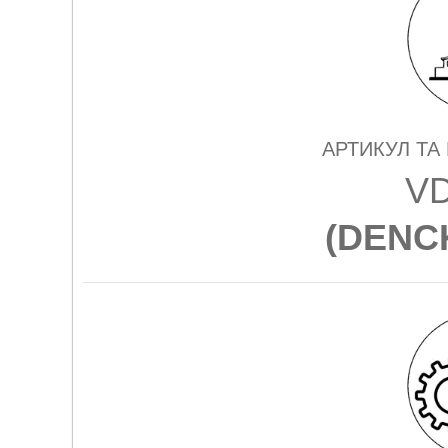
АРТИКУЛ ТА
VD
(
DENC