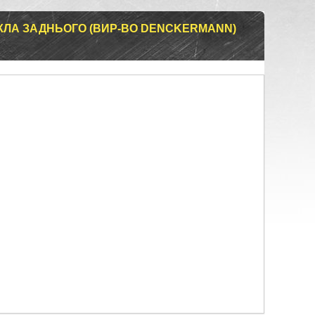
СКЛА ЗАДНЬОГО (ВИР-ВО DENCKERMANN)