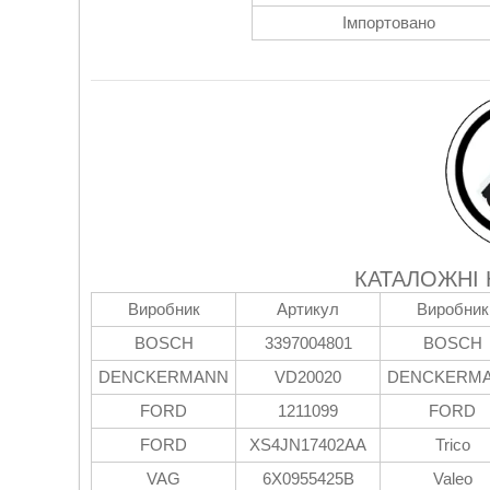
Імпортовано
КАТАЛОЖНІ
Виробник
Артикул
Виробник
BOSCH
3397004801
BOSCH
DENCKERMANN
VD20020
DENCKERM
FORD
1211099
FORD
FORD
XS4JN17402AA
Trico
VAG
6X0955425B
Valeo