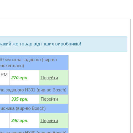
bvd_ggl
такий же товар від інших виробників!
60 мм скла заднього (вир-во
nckermann)
ERM
270 грн.
Перейти
ла заднього H301 (вир-во Bosch)
335 грн.
Перейти
исника (вир-во Bosch)
340 грн.
Перейти
ла заднього H840 (вир-во Bosch)