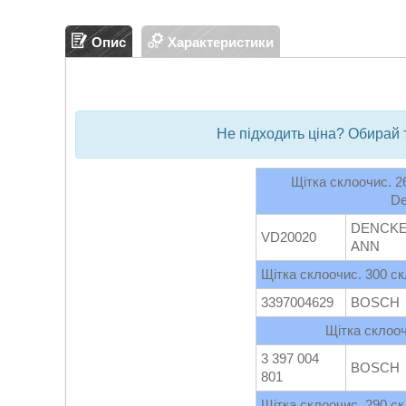
Опис
Характеристики
Не підходить ціна? Обирай 
Щітка склоочис. 2
De
DENCK
VD20020
ANN
Щітка склоочис. 300 ск
3397004629
BOSCH
Щітка склооч
3 397 004
BOSCH
801
Щітка склоочис. 290 ск