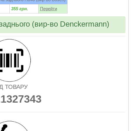
355 грн.
Перейти
 заднього (вир-во Denckermann)
Д ТОВАРУ
21327343